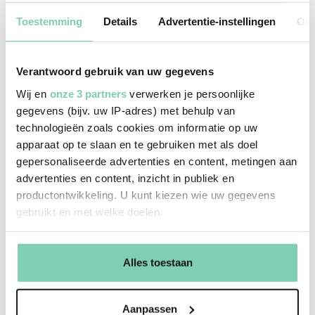
Hoeveel klanten beheer je gemiddeld?
Toestemming
Details
Advertentie-instellingen
Ove
Dat hangt af van de complexiteit van de dossiers.
Een portefeuille van middelgrote kmo's telt minder
klanten dan een portefeuille van eenmanszaken.
Verantwoord gebruik van uw gegevens
We stemmen het af op je ervaring en op jouw
Wij en
onze 3 partners
verwerken je persoonlijke
groeiverhaal, niet op een vooraf vastgelegd
gegevens (bijv. uw IP-adres) met behulp van
quotum.
technologieën zoals cookies om informatie op uw
apparaat op te slaan en te gebruiken met als doel
Wat is de typische klant van by Watson?
gepersonaliseerde advertenties en content, metingen aan
advertenties en content, inzicht in publiek en
Kmo's, zelfstandigen en vrije beroepen,
productontwikkeling. U kunt kiezen wie uw gegevens
hoofdzakelijk in West- en Oost-Vlaanderen.
gebruikt en met welke doelen.
Sectoren lopen breed: van bouw en industrie tot
zorg, retail, vrije beroepen en familiale
Als u het toestaat, willen we ook graag:
vennootschappen. Wat ze gemeen hebben: ze
Alles toestaan
Informatie verzamelen over uw geografische
willen iemand kennen, geen klantnummer zijn.
locatie, die tot een paar meter nauwkeurig kan zijn
Uw apparaat identificeren door het actief te
Is thuiswerk mogelijk?
Aanpassen