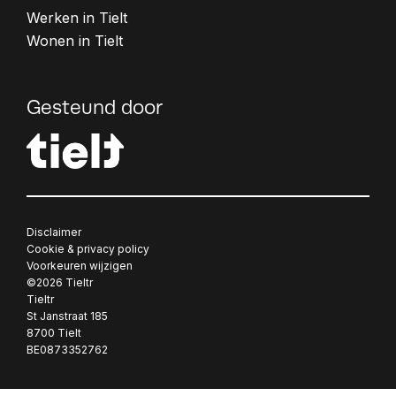
Wil je adverteren op tieltr.be? Laat je e-ma
Werken in Tielt
Verzenden
achter en download de sponsortarieven.
Wonen in Tielt
Email*
Gesteund door
e-mails ontvangen?
Ik ga akkoord om e-mails van Tieltr te ont
Verzenden
Disclaimer
Cookie & privacy policy
Voorkeuren wijzigen
©
2026 Tieltr
Tieltr
St Janstraat 185
8700 Tielt
BE0873352762