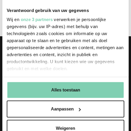
Verantwoord gebruik van uw gegevens
Wij en
onze 3 partners
verwerken je persoonlijke
gegevens (bijv. uw IP-adres) met behulp van
technologieën zoals cookies om informatie op uw
apparaat op te slaan en te gebruiken met als doel
gepersonaliseerde advertenties en content, metingen aan
advertenties en content, inzicht in publiek en
productontwikkeling. U kunt kiezen wie uw gegevens
gebruikt en met welke doelen.
Blijf op de hoogte
Als u het toestaat, willen we ook graag:
Alles toestaan
Informatie verzamelen over uw geografische
Adverteren op Tieltr
locatie, die tot een paar meter nauwkeurig kan zijn
Uw apparaat identificeren door het actief te
Aanpassen
scannen op specifieke eigenschappen (fingerprinting)
Blijf op de hoogte Schrijf in v
Alle partners
Lees meer over hoe uw persoonlijke gegevens worden
de nieuwsbrief of volg onze
verwerkt en stel uw voorkeuren in het
detailgedeelte
in. U
Weigeren
socials